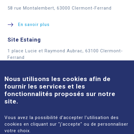
58 rue Montalembert, 63000 Clermont-Ferrand
En savoir plus
Site Estaing
1 place Lucie et Raymond Aubrac, 63100 Clermont-
Cookies
Ferrand
En savoir plus
Nous utilisons les cookies afin de
fournir les services et les
Site Louise-Michel
fonctionnalités proposés sur notre
61 route de Châteaugay, 63118 Cébazat
site.
En savoir plus
Vous avez la possibilité d'accepter l'utilisation des
cookies en cliquant sur "j'accepte" ou de personnaliser
votre choix.